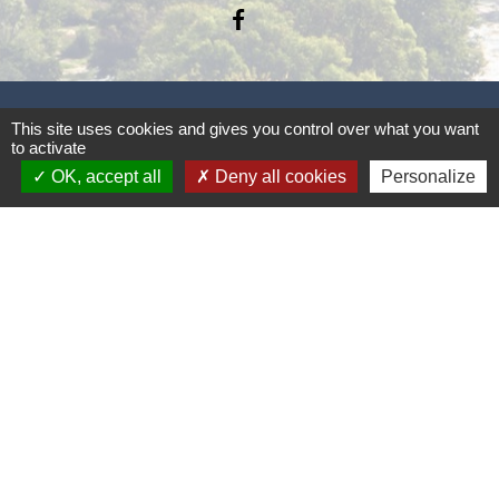
This site uses cookies and gives you control over what you want
to activate
Liens
OK, accept all
Deny all cookies
Personalize
Office de Tourisme
Intercommunal
Cinéma Alain Resnais
Théâtre de Clermont L' Hérault
Syndicat Centre Hérault
Pays Coeur d'Hérault
Mentions légales
-
Politique de confidentialité
-