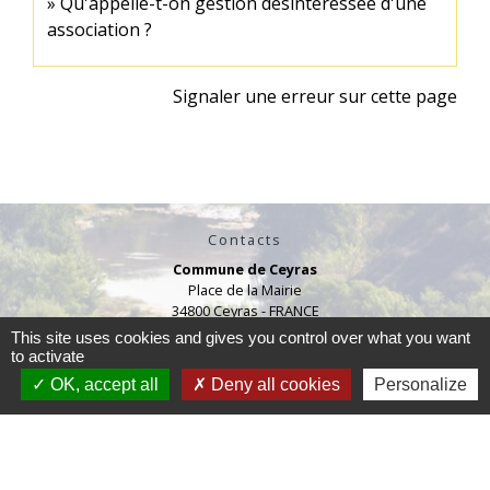
Qu'appelle-t-on gestion désintéressée d'une
association ?
Signaler une erreur sur cette page
Contacts
Commune de Ceyras
Place de la Mairie
34800 Ceyras - FRANCE
This site uses cookies and gives you control over what you want
Contact par formulaire
to activate
OK, accept all
Deny all cookies
Personalize