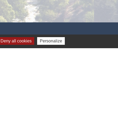
Deny all cookies
Personalize
-
Plan du site
-
Gestion des cookies