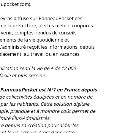
upocket.com).
yras diffuse sur PanneauPocket des
s de la préfecture, alertes météo, coupures
 venir, comptes-rendus de conseils
ements de la vie quotidienne et
L’administré reçoit les informations, depuis
placement, au travail ou en vacances.
plication rend la vie de + de 12 000
facile et plus sereine.
 PanneauPocket est N°1 en France depuis
e collectivités équipées et en nombre de
ar les habitants. Cette solution digitale
le, pratique et à moindre coût permet de
imité Élus-Administrés.
e depuis sa création pour aider les
 et leurs acteurs. C’est dans cette