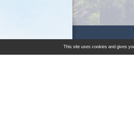
Liens
This site uses cookies and gives you
Office de Touri
Cinéma Alain Re
Théâtre de Clerm
Syndicat Centre 
Pays Coeur d'Hé
Men