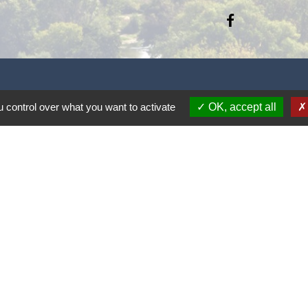
 control over what you want to activate
OK, accept all
sme Intercommunal
snais
ont L' Hérault
Hérault
rault
tions légales
-
Politique de confidentialité
-
Accessibilité