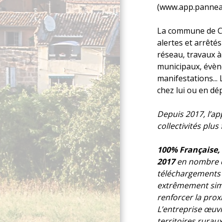
(www.app.pannea
La commune de Ce
alertes et arrêté
réseau, travaux à
municipaux, évèn
manifestations... 
chez lui ou en dé
Depuis 2017, l’ap
collectivités plus 
100% Française,
2017
en nombre d
téléchargements p
extrêmement simp
renforcer la prox
L’entreprise œuvr
territoires ruraux