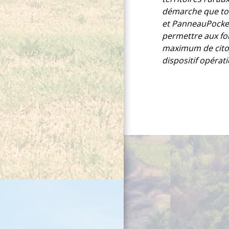
démarche que tou
et PanneauPocket
permettre aux for
maximum de citoy
dispositif opérati