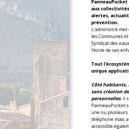
PanneauPocket e
aux collectivit
alertes, actuali
prévention.
L’administré met e
les Communes et 
Syndicat des eau
l’école de ses enf
Tout l’écosystèm
unique applicati
Côté habitants, l
sans création d
personnelles
. Il
PanneauPocket su
une ou plusieurs 
téléphone mais a
accessible égale